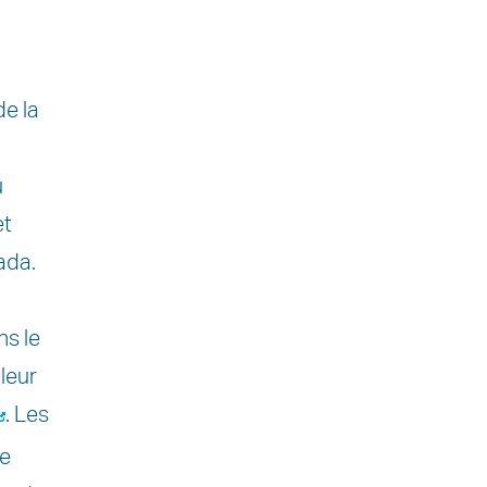
de la
u
et
ada.
ns le
 leur
. Les
de