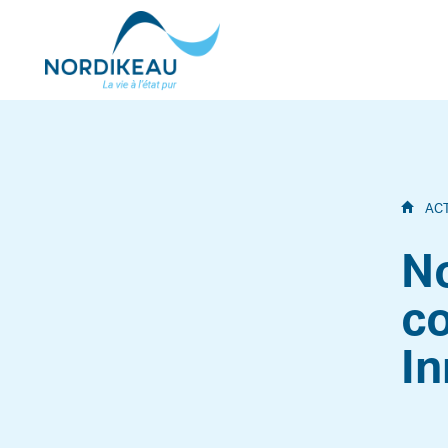
AC
No
co
I